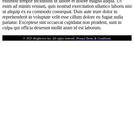
eiusmod tempor incididunt ut labore et dolore magna aliqua. Ut
enim ad minim veniam, quis nostrud exercitation ullamco laboris nisi
ut aliquip ex ea commodo consequat. Duis aute irure dolor in
reprehenderit in voluptate velit esse cillum dolore eu fugiat nulla
pariatur. Excepteur sint occaecat cupidatat non proident, sunt in
culpa qui officia deserunt mollit anim id est laborum.
© 2025 Brightcove Inc. All rights reserved.
Privacy
Terms & Conditions