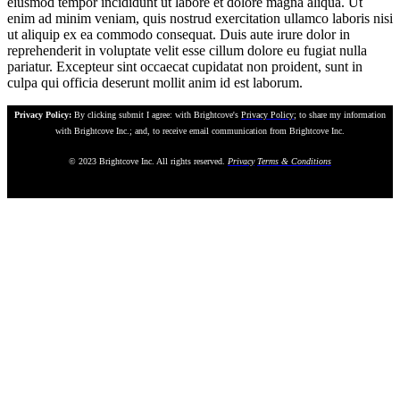
eiusmod tempor incididunt ut labore et dolore magna aliqua. Ut
enim ad minim veniam, quis nostrud exercitation ullamco laboris nisi
ut aliquip ex ea commodo consequat. Duis aute irure dolor in
reprehenderit in voluptate velit esse cillum dolore eu fugiat nulla
pariatur. Excepteur sint occaecat cupidatat non proident, sunt in
culpa qui officia deserunt mollit anim id est laborum.
Privacy Policy:
By clicking submit I agree: with Brightcove's
Privacy Policy
; to share my information
with Brightcove Inc.; and, to receive email communication from Brightcove Inc.
© 2023 Brightcove Inc. All rights reserved.
Privacy
Terms & Conditions